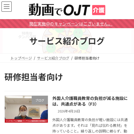
コ
ナ
ン
ビ
テ
ゲ
ン
ー
現在実施中のキャンペーンはございません。
ツ
シ
へ
ョ
サービス紹介ブログ
ス
ン
キ
に
ッ
移
プ
動
トップページ
サービス紹介ブログ
研修担当者向け
研修担当者向け
外国人介護職員教育の負担が減る施設に
ブログ
は、共通点がある（F3）
2026年4月16日
外国人介護職員教育の負担が軽い施設には共通
点があります。それは「見れば伝わる教材」を
持っていること。繰り返しの説明に頼らず、動