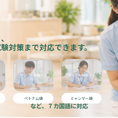
ら、
試験対策まで対応できます。
ベ
ミ
ト
ャ
ナ
ン
サンプル動画（３
サンプル動画（３
ム
マ
分）
分）
語
ー
対
語
応
対
介
応
ベトナム語
ミャンマー語
護
介
研
護
など、７カ国語に対応
修
研
サ
修
ン
サ