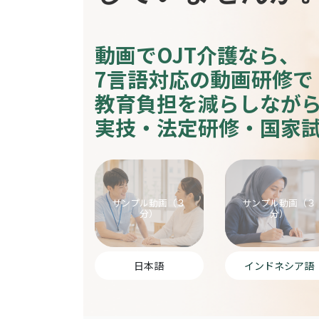
動画でOJT介護なら、
7言語対応の動画研修で
教育負担を減らしなが
実技・法定研修・国家
外
イ
国
ン
人
ド
サンプル動画（３
サンプル動画（３
介
ネ
分）
分）
護
シ
職
ア
員
語
向
対
日本語
インドネシア語
け
応
日
介
本
護
語
研
版
修