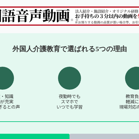
プ
ン
ル
プ
動
ル
画
動
画
外国人介護教育で選ばれる5つの理由
技・知識
夜勤時でも
教育負
画が充実
スマホで
軽減に
ぎるとの声
いつでも学習
現場対応