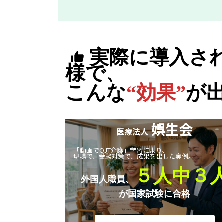
実際に導入さ
様で、
こんな
“効果”
が
娯生会
医療法人
「動画でOJT介護」学習により、
現場で、受験対策で、成果を出した実例。
５人中３
外国人職員、
が国家試験に合格