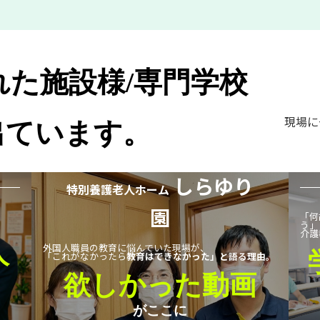
れた施設様/専門学校
現場に
出ています。
しらゆり
特別養護老人ホーム
園
「何
う」
介護
人
外国人職員の教育に悩んでいた現場が、
「これがなかったら
教育はできなかった」と語る理由。
欲しかった動画
がここに