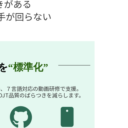
きがある
手が回らない
を
“標準化”
で、７言語対応の動画研修で支援。
OJT品質のばらつきを減らします。