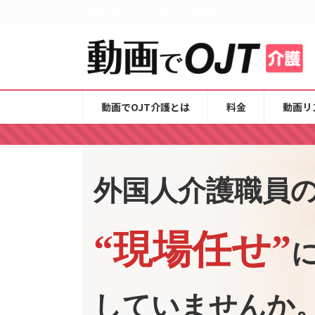
コ
ナ
7言語対応・1IDから始める介護研修eラーニング
ン
ビ
テ
ゲ
ン
ー
ツ
シ
へ
ョ
動画でOJT介護とは
料金
動画リ
ス
ン
キ
に
ッ
移
プ
動
外国人介護職員
“現場任せ”
していませんか