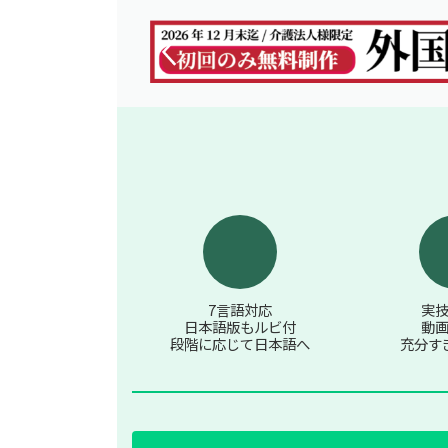
サ
サ
ン
ン
プ
プ
ル
ル
動
動
画
画
7言語対応
実
日本語版もルビ付
動
段階に応じて日本語へ
充分す