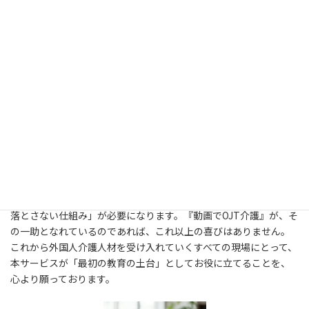
代表より一言（編集後記）
今回のインタビューで最も印象に残ったのは、玉野様の「欲しか
った動画」という一言でした。『外国人介護職員の受け入れが本
格化する中で、教育の仕組みが十分に整っていない』、これは多く
の現場が抱えている、極めて現実的な課題だと思います。そのよう
な状況において、「まず動画で基礎を学び、その上で現場に入
る」という仕組みが、どれほど大きな安心感を生むのか。今回の
お話から、その価値を改めて強く実感いたしました。
教育とは、本来“人が時間をかけて行うもの”ですが、現場には限
界があります。だからこそ、「教える負担を減らしながら、質は
落とさない仕組み」が必要になります。『動画でOJT介護』が、そ
の一助となれているのであれば、これ以上の喜びはありません。
これから外国人介護人材を受け入れていくすべての現場にとって、
本サービスが「最初の教育の土台」としてお役に立てることを、
心より願っております。