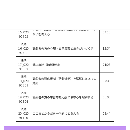
903C2
法精
14_020
自己概念
06:46
904C1
法精
マズローの欲求5段階説を理解して高齢者の生き
15_020
07:10
がいを考える
904C2
法精
16_020
高齢者の方の心理・自己実現と生きがいづくり
12:34
905C1
法精
17_020
適応機制（防御機制）
24:28
905C2
法精
高齢者の適応規制（防御規制）を理解した上での
18_020
02:33
対応
905C3
法精
19_020
高齢者の方の学習的無力感と依存心を理解する
06:00
905C4
法精
20_020
こころとからだを一体的にとらえる
03:44
911C0