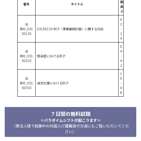
画
番号
タイトル
長
さ
0
法
2
B00_031
031501C0-BCP（事業継続計画）に関する対応
:
501C0
2
4
0
法
4
B00_031
感染症におけるBCP
:
502C0
4
2
1
法
0
B00_031
自然災害におけるBCP
:
503C0
4
8
７日間の無料試聴
＝パラダイムシフトが起こります＝
（貴法人様で就業中の外国人介護職員の方達にもご覧いただいてくだ
さい）