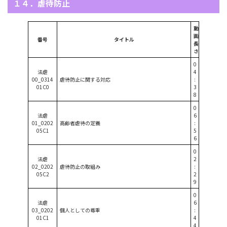
１４．虐待防止
動
画
番号
タイトル
長
さ
0
法虐
4
00_0314
虐待防止に関する対応
:
01C0
3
8
0
法虐
6
01_0202
高齢者虐待の定義
:
05C1
5
6
0
法虐
2
02_0202
虐待防止の取組み
:
05C2
2
9
0
法虐
6
03_0202
個人としての尊重
:
01C1
4
4