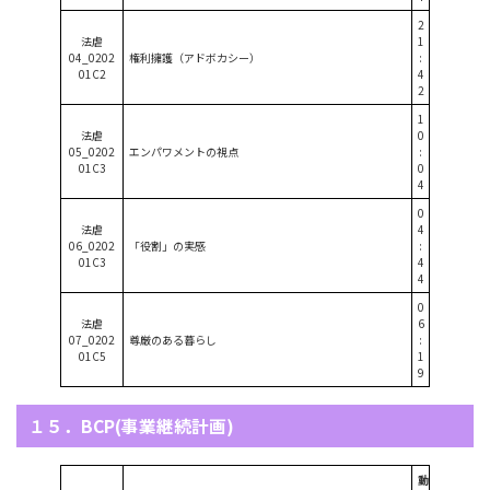
2
法虐
1
04_0202
権利擁護（アドボカシー）
:
01C2
4
2
1
法虐
0
05_0202
エンパワメントの視点
:
01C3
0
4
0
法虐
4
06_0202
「役割」の実感
:
01C3
4
4
0
法虐
6
07_0202
尊厳のある暮らし
:
01C5
1
9
１５．BCP(事業継続計画)
動