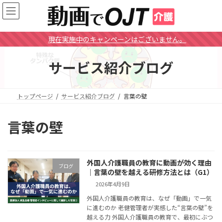
コ
ナ
ン
ビ
テ
ゲ
ン
ー
現在実施中のキャンペーンはございません。
ツ
シ
へ
ョ
サービス紹介ブログ
ス
ン
キ
に
ッ
移
プ
動
トップページ
サービス紹介ブログ
言葉の壁
言葉の壁
外国人介護職員の教育に動画が効く理由
ブログ
｜言葉の壁を越える研修方法とは（G1）
2026年4月9日
外国人介護職員の教育は、なぜ「動画」で一気
に進むのか 老健管理者が実感した“言葉の壁”を
越える力 外国人介護職員の教育で、最初にぶつ