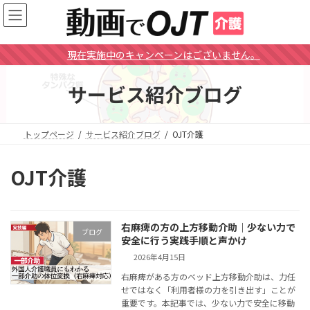
コ
ナ
ン
ビ
テ
ゲ
ン
ー
現在実施中のキャンペーンはございません。
ツ
シ
へ
ョ
サービス紹介ブログ
ス
ン
キ
に
ッ
移
プ
動
トップページ
サービス紹介ブログ
OJT介護
OJT介護
右麻痺の方の上方移動介助｜少ない力で
ブログ
安全に行う実践手順と声かけ
2026年4月15日
右麻痺がある方のベッド上方移動介助は、力任
せではなく「利用者様の力を引き出す」ことが
重要です。本記事では、少ない力で安全に移動