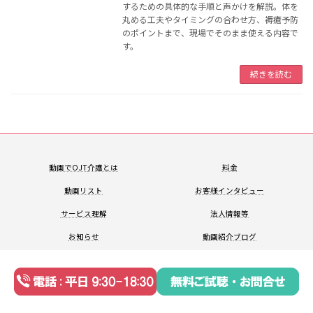
するための具体的な手順と声かけを解説。体を
丸める工夫やタイミングの合わせ方、褥瘡予防
のポイントまで、現場でそのまま使える内容で
す。
続きを読む
動画でOJT
介護とは
料金
動画リスト
お客様
インタビュー
サービス
理解
法人情報等
お知らせ
動画紹介
ブログ
Copyright © NAI, Inc. All Rights Reserved.