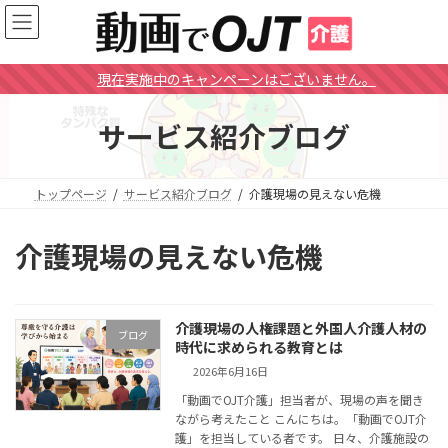
コ
ナ
ン
ビ
テ
ゲ
ン
ー
現在実施中のキャンペーンはございません。
ツ
シ
へ
ョ
サービス紹介ブログ
ス
ン
キ
に
ッ
移
プ
動
トップページ
サービス紹介ブログ
介護現場の見えない危機
介護現場の見えない危機
介護現場の人権課題と外国人介護人材の
ブログ
時代に求められる教育とは
2026年6月16日
「動画でOJT介護」担当者が、現場の声を聞き
ながら考えたこと こんにちは。「動画でOJT介
護」を担当している者です。 日々、介護施設の