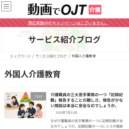
コ
ナ
ン
ビ
テ
ゲ
ン
ー
現在実施中のキャンペーンはございません。
ツ
シ
へ
ョ
サービス紹介ブログ
ス
ン
キ
に
ッ
移
プ
動
トップページ
サービス紹介ブログ
外国人介護教育
外国人介護教育
介護職員の三大苦手業務の一つ「記録記
ブログ
載」報告することの難しさ。報告が少な
い施設は本当に安全なのでしょうか。
2026年7月31日
なぜ介護職員の苦手業務の一つに記録記載があ
るのでしょうか。記録記載の一つにミスの報告