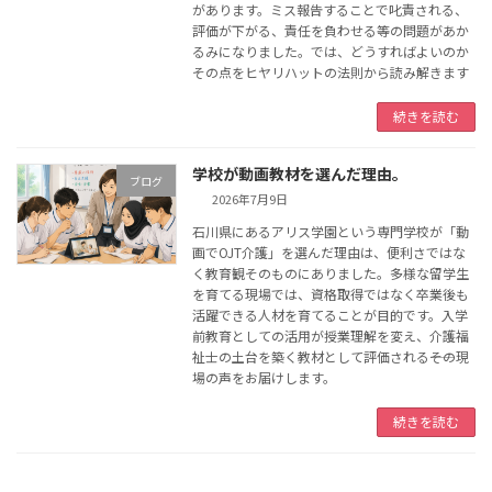
があります。ミス報告することで叱責される、
評価が下がる、責任を負わせる等の問題があか
るみになりました。では、どうすればよいのか
その点をヒヤリハットの法則から読み解きます
続きを読む
学校が動画教材を選んだ理由。
ブログ
2026年7月9日
石川県にあるアリス学園という専門学校が「動
画でOJT介護」を選んだ理由は、便利さではな
く教育観そのものにありました。多様な留学生
を育てる現場では、資格取得ではなく卒業後も
活躍できる人材を育てることが目的です。入学
前教育としての活用が授業理解を変え、介護福
祉士の土台を築く教材として評価される――その現
場の声をお届けします。
続きを読む