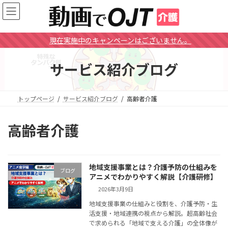
コ
ナ
ン
ビ
テ
ゲ
ン
ー
現在実施中のキャンペーンはございません。
ツ
シ
へ
ョ
サービス紹介ブログ
ス
ン
キ
に
ッ
移
プ
動
トップページ
サービス紹介ブログ
高齢者介護
高齢者介護
地域支援事業とは？介護予防の仕組みを
ブログ
アニメでわかりやすく解説【介護研修】
2026年3月9日
地域支援事業の仕組みと役割を、介護予防・生
活支援・地域連携の視点から解説。超高齢社会
で求められる「地域で支える介護」の全体像が