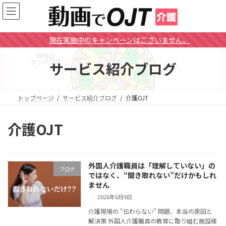
コ
ナ
ン
ビ
テ
ゲ
ン
ー
現在実施中のキャンペーンはございません。
ツ
シ
へ
ョ
サービス紹介ブログ
ス
ン
キ
に
ッ
移
プ
動
トップページ
サービス紹介ブログ
介護OJT
介護OJT
外国人介護職員は「理解していない」の
ブログ
ではなく、“聞き取れない”だけかもしれ
ません
2026年6月9日
介護現場の "伝わらない" 問題、本当の原因と
解決策 外国人介護職員の教育に取り組む施設様