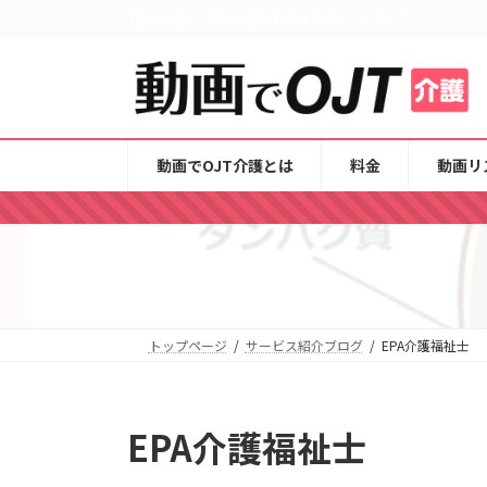
コ
ナ
7言語対応・1IDから始める介護研修eラーニング
ン
ビ
テ
ゲ
ン
ー
ツ
シ
へ
ョ
動画でOJT介護とは
料金
動画リ
ス
ン
キ
に
ッ
移
プ
動
トップページ
サービス紹介ブログ
EPA介護福祉士
EPA介護福祉士