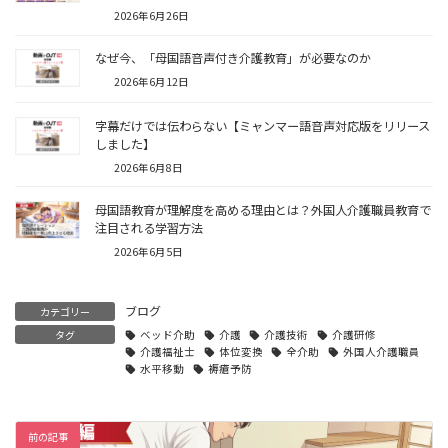
2026年6月26日
なぜ今、「母国語音声付き介護教育」が必要なのか
2026年6月12日
字幕だけでは伝わらない【ミャンマー語音声対応版をリリース
しました】
2026年6月8日
母国語教育が理解度を高める理由とは？外国人介護職員教育で
注目される学習方法
2026年6月5日
ブログ
カテゴリー
タグ
ベッド介助
介護
介護技術
介護研修
介護福祉士
体位変換
全介助
外国人介護職員
水平移動
褥瘡予防
前の記事